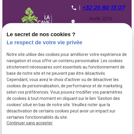
+32 25 80 13 07
Neffe 227A
6600 BASTOGNE
Le secret de nos cookies ?
Lundi, mardi et
Le respect de votre vie privée
mercredi sur RDV
Jeudi, vendredi et
Notre site utilise des cookies pour améliorer votre expérience de
samedi de 10h à 18h
navigation et vous offrir un contenu personnalisé. Les cookies
strictement nécessaires sont essentiels au fonctionnement de
base de notre site et ne peuvent pas être désactivés.
Cependant, vous avez le choix d'activer ou de désactiver les
TVA
Plan du
Mentions
cookies de personnalisation, de performance et de marketing
Intracommunautaire :
site
légales
selon vos préférences. Vous pouvez modifier vos paramètres
BE0450909943
de cookies à tout moment en cliquant sur le lien 'Gestion des
Politique de
cookies' situé en bas de notre site. Veuillez noter que la
confidentialité
désactivation de certains cookies peut avoir un impact sur
certaines fonctionnalités du site.
Gestion des cookies
Continuer sans accepter