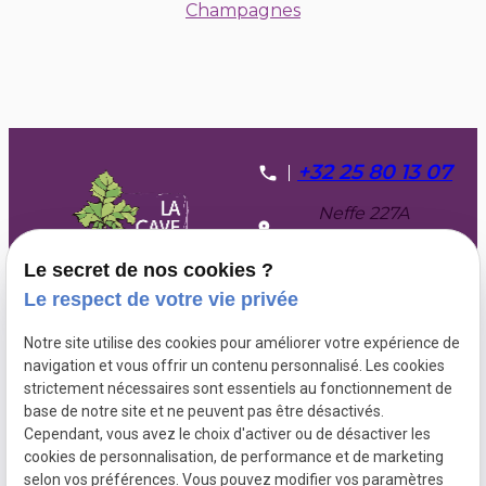
Champagnes
+32 25 80 13 07
Neffe 227A
6600 BASTOGNE
Le secret de nos cookies ?
Lundi, mardi et
Le respect de votre vie privée
mercredi sur RDV
Jeudi, vendredi et
Notre site utilise des cookies pour améliorer votre expérience de
samedi de 10h à 18h
navigation et vous offrir un contenu personnalisé. Les cookies
strictement nécessaires sont essentiels au fonctionnement de
base de notre site et ne peuvent pas être désactivés.
Cependant, vous avez le choix d'activer ou de désactiver les
TVA
Plan du
Mentions
cookies de personnalisation, de performance et de marketing
Intracommunautaire :
site
légales
selon vos préférences. Vous pouvez modifier vos paramètres