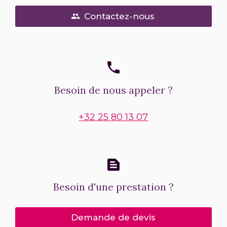
Contactez-nous
people
phone
Besoin de nous appeler ?
+32 25 80 13 07
text_snippet
Besoin d'une prestation ?
Demande de devis